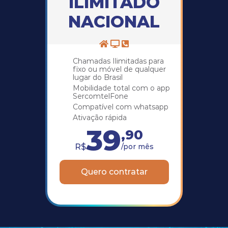
ILIMITADO
NACIONAL
Chamadas Ilimitadas para
fixo ou móvel de qualquer
lugar do Brasil
Mobilidade total com o app
SercomtelFone
Compatível com whatsapp
Ativação rápida
39
,90
R$
/por mês
Quero contratar