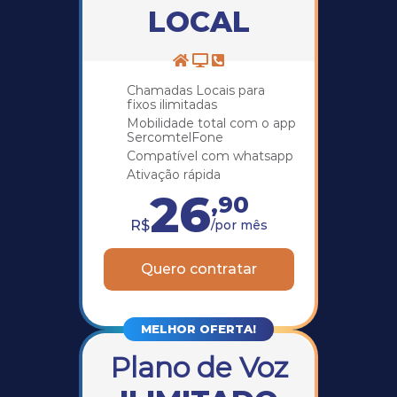
LOCAL
Chamadas Locais para
fixos ilimitadas
Mobilidade total com o app
SercomtelFone
Compatível com whatsapp
Ativação rápida
26
,90
R$
/por mês
Quero contratar
Plano de Voz